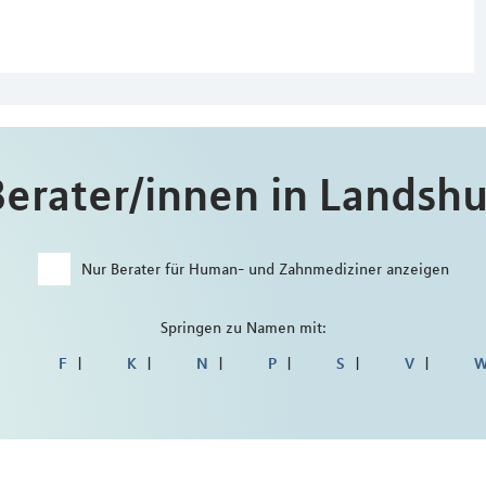
Berater/innen in Landshu
Nur Berater für Human- und Zahnmediziner anzeigen
Springen zu Namen mit:
F
K
N
P
S
V