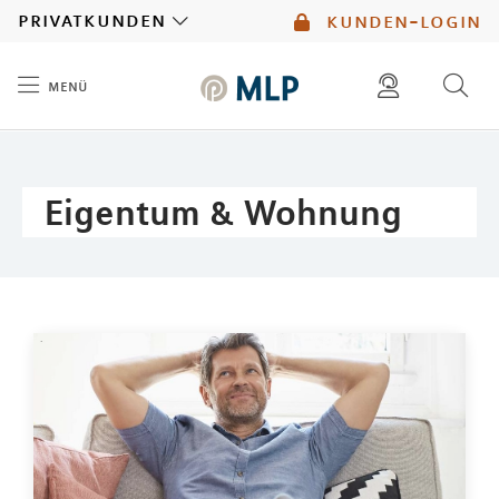
MLP
privatkunden
kunden-login
menü
Inhalt
diese website durchsuchen
mlp berater finden
Eigentum & Wohnung