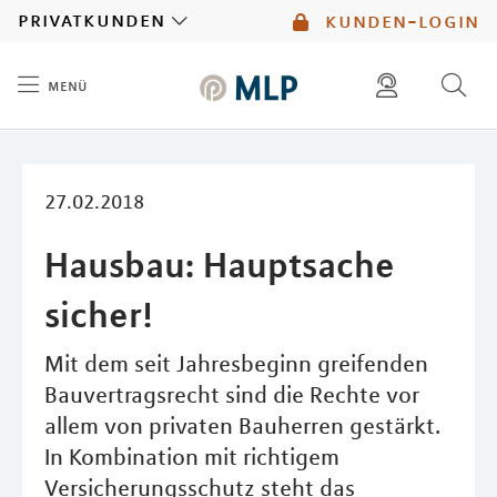
MLP
privatkunden
kunden-login
menü
Inhalt
diese website durchsuchen
mlp berater finden
27.02.2018
Hausbau: Hauptsache
sicher!
Mit dem seit Jahresbeginn greifenden
Bauvertragsrecht sind die Rechte vor
allem von privaten Bauherren gestärkt.
In Kombination mit richtigem
Versicherungsschutz steht das