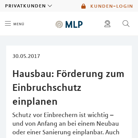
MLP
privatkunden
kunden-login
menü
Inhalt
diese website durchsuchen
mlp berater finden
30.05.2017
Hausbau: Förderung zum
Einbruchschutz
einplanen
Schutz vor Einbrechern ist wichtig –
und von Anfang an bei einem Neubau
oder einer Sanierung einplanbar. Auch