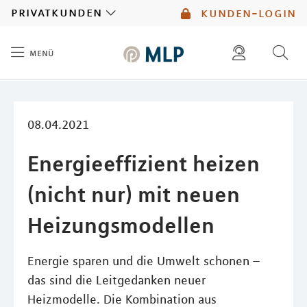
MLP
privatkunden
kunden-login
menü
Inhalt
diese website durchsuchen
mlp berater finden
08.04.2021
Energieeffizient heizen
(nicht nur) mit neuen
Heizungsmodellen
Energie sparen und die Umwelt schonen –
das sind die Leitgedanken neuer
Heizmodelle. Die Kombination aus