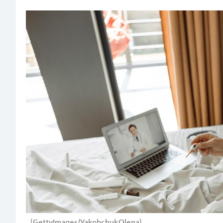
(GettyImages/YakobchukOlena)