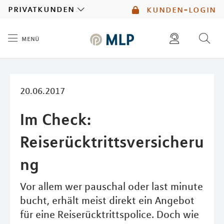
MLP
privatkunden
kunden-login
menü
Inhalt
diese website durchsuchen
mlp berater finden
20.06.2017
Im Check:
Reiserücktrittsversicheru
ng
Vor allem wer pauschal oder last minute
bucht, erhält meist direkt ein Angebot
für eine Reiserücktrittspolice. Doch wie