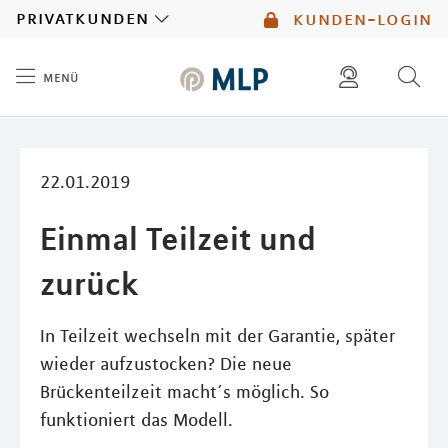
MLP
privatkunden
kunden-login
menü
Inhalt
diese website durchsuchen
mlp berater finden
22.01.2019
Einmal Teilzeit und
zurück
In Teilzeit wechseln mit der Garantie, später
wieder aufzustocken? Die neue
Brückenteilzeit macht´s möglich. So
funktioniert das Modell.